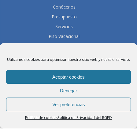
Conócenos
Presupuesto
Servicios
Piso Vacacional
Contacto
Únete al Equipo
Utilizamos cookies para optimizar nuestro sitio web y nuestro servicio.
Visítanos
Trasparencia
Aceptar cookies
Denegar
Lavandería Pérez Ojeda
Ver preferencias
Política de cookies
Política de Privacidad del RGPD
LLÁMANOS
VISÍTANOS