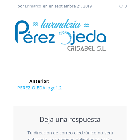
por
Erimarco
en
en septiembre 21, 2019
0
Navegación
Anterior:
de
Entrada
PEREZ OJEDA logo1.2
anterior:
entradas
Deja una respuesta
Tu dirección de correo electrónico no será
publicada.
Los campos obligatorios están