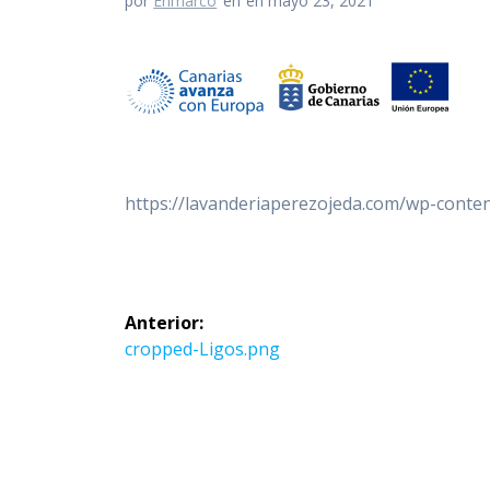
por
Erimarco
en
en mayo 23, 2021
https://lavanderiaperezojeda.com/wp-conte
Navegación
Anterior:
de
Entrada
cropped-Ligos.png
anterior:
entradas