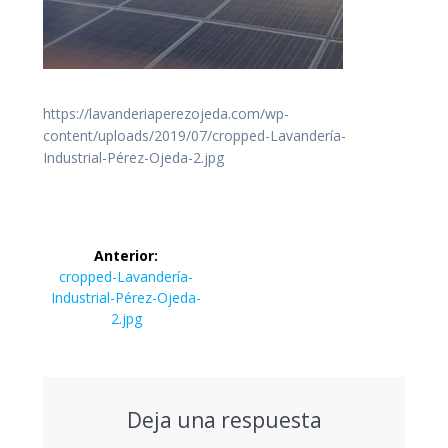
https://lavanderiaperezojeda.com/wp-
content/uploads/2019/07/cropped-Lavandería-
Industrial-Pérez-Ojeda-2.jpg
Navegación
Anterior:
de
Entrada
cropped-Lavandería-
Industrial-Pérez-Ojeda-
anterior:
entradas
2.jpg
Deja una respuesta