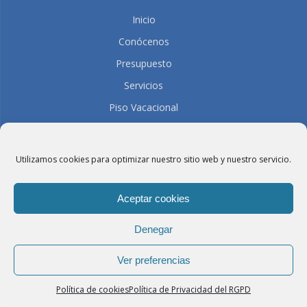
Inicio
Conócenos
Presupuesto
Servicios
Piso Vacacional
Contacto
Únete al Equipo
Utilizamos cookies para optimizar nuestro sitio web y nuestro servicio.
Visítanos
Trasparencia
Aceptar cookies
Denegar
Lavandería Pérez Ojeda
Ver preferencias
Política de cookies
Política de Privacidad del RGPD
LLÁMANOS
VISÍTANOS