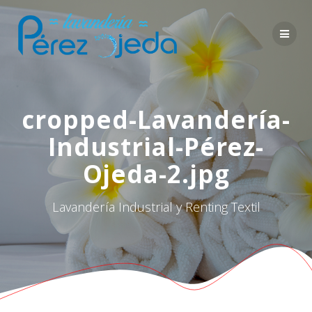
Saltar
al
contenido
cropped-Lavandería-
Industrial-Pérez-
Ojeda-2.jpg
Lavandería Industrial y Renting Textil