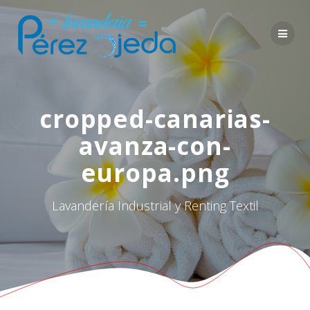
Saltar
al
contenido
cropped-canarias-
avanza-con-
europa.png
Lavandería Industrial y Renting Textil